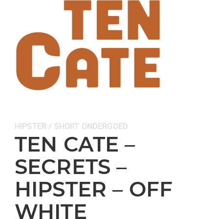
Categorieën:
HIPSTER / SHORT
ONDERGOED
TEN CATE –
SECRETS –
HIPSTER – OFF
WHITE