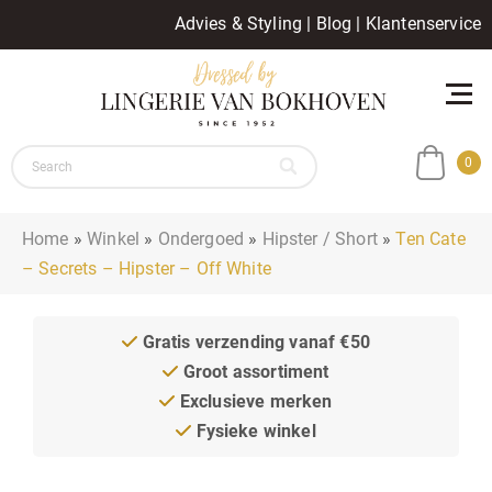
Advies & Styling
|
Blog
|
Klantenservice
0
Home
»
Winkel
»
Ondergoed
»
Hipster / Short
»
Ten Cate
– Secrets – Hipster – Off White
Gratis verzending vanaf €50
Groot assortiment
Exclusieve merken
Fysieke winkel