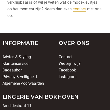
verkrijgbaar is of wil je weten wat de modekleurtjes
op het moment zijn? Neem dan even
contact
met ons
op.
INFORMATIE
OVER ONS
Advies & Styling
Contact
Klantenservice
Wie zijn wij?
Cadeaubon
Facebook
Privacy & veiligheid
Instagram
Algemene voorwaarden
LINGERIE VAN BOKHOVEN
Ameidestraat 11