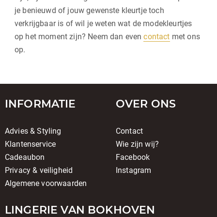
je benieuwd of jouw gewenste kleurtje toch
verkrijgbaar is of wil je weten wat de modekleurtjes
op het moment zijn? Neem dan even
contact
met ons
op.
INFORMATIE
OVER ONS
Advies & Styling
Contact
Klantenservice
Wie zijn wij?
Cadeaubon
Facebook
Privacy & veiligheid
Instagram
Algemene voorwaarden
LINGERIE VAN BOKHOVEN