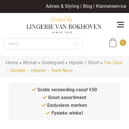
Advies & Styling
|
Blog
|
Klantenservice
0
Home
»
Winkel
»
Ondergoed
»
Hipster / Short
»
Ten Cate
– Secrets – Hipster – Dark Navy
Gratis verzending vanaf €50
Groot assortiment
Exclusieve merken
Fysieke winkel