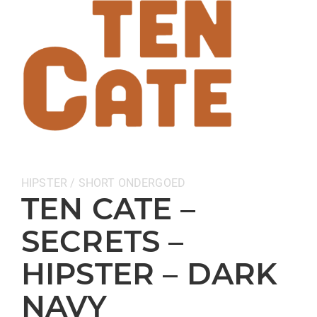
Categorieën:
HIPSTER / SHORT
ONDERGOED
TEN CATE –
SECRETS –
HIPSTER – DARK
NAVY