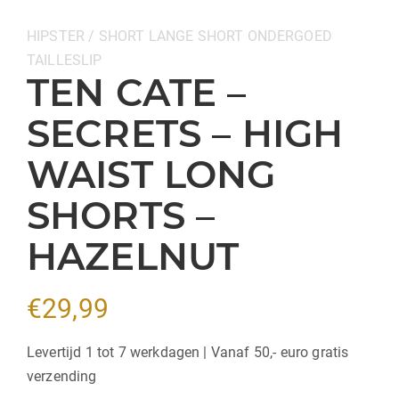
Categorieën:
HIPSTER / SHORT
LANGE SHORT
ONDERGOED
TAILLESLIP
TEN CATE –
SECRETS – HIGH
WAIST LONG
SHORTS –
HAZELNUT
€
29,99
Levertijd 1 tot 7 werkdagen | Vanaf 50,- euro gratis
verzending