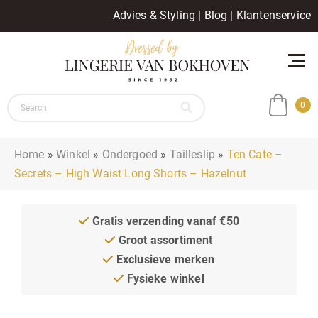
Advies & Styling
|
Blog
|
Klantenservice
0
Home
»
Winkel
»
Ondergoed
»
Tailleslip
»
Ten Cate –
Secrets – High Waist Long Shorts – Hazelnut
Gratis verzending vanaf €50
Groot assortiment
Exclusieve merken
Fysieke winkel