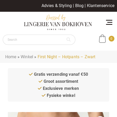
Advies & Styling
|
Blog
|
Klantenservice
0
Home
»
Winkel
»
First Night – Hotpants – Zwart
Gratis verzending vanaf €50
Groot assortiment
Exclusieve merken
Fysieke winkel