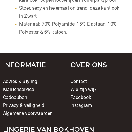
kantlook. Supervrouwelijk en 100% partyproof!
Stoer, sexy en helemaal on trend: deze kantlook
in Zwart.
Materiaal: 70% Polyamide, 15% Elastaan, 10%
Polyester & 5% katoen.
INFORMATIE
OVER ONS
Advies & Styling
Contact
Klantenservice
Wie zijn wij?
Cadeaubon
Facebook
Privacy & veiligheid
Instagram
Algemene voorwaarden
LINGERIE VAN BOKHOVEN