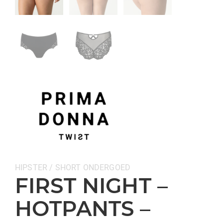
Categorieën:
HIPSTER / SHORT
ONDERGOED
FIRST NIGHT –
HOTPANTS –