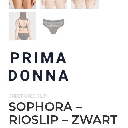
Categorieën:
ONDERGOED
SLIP
SOPHORA –
RIOSLIP – ZWART