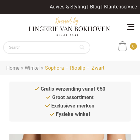
Advies & Styling
|
Blog
|
Klantenservice
0
Home
»
Winkel
»
Sophora – Rioslip – Zwart
Gratis verzending vanaf €50
Groot assortiment
Exclusieve merken
Fysieke winkel