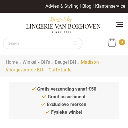
Advies & Styling
|
Blog
|
Klantenservice
0
Home
»
Winkel
»
BH's
»
Beugel BH
»
Madison –
Voorgevormde BH – Caffé Latte
Gratis verzending vanaf €50
Groot assortiment
Exclusieve merken
Fysieke winkel