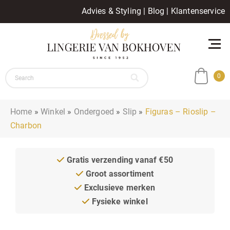
Advies & Styling
|
Blog
|
Klantenservice
0
Home
»
Winkel
»
Ondergoed
»
Slip
»
Figuras – Rioslip –
Charbon
Gratis verzending vanaf €50
Groot assortiment
Exclusieve merken
Fysieke winkel