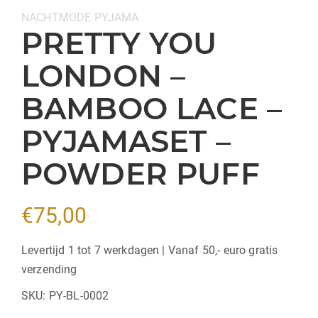
Categorieën:
NACHTMODE
PYJAMA
PRETTY YOU
LONDON –
BAMBOO LACE –
PYJAMASET –
POWDER PUFF
€
75,00
Levertijd 1 tot 7 werkdagen | Vanaf 50,- euro gratis
verzending
SKU:
PY-BL-0002