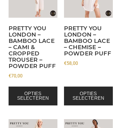
variaties.
variaties.
Deze
Deze
optie
optie
kan
kan
PRETTY YOU
PRETTY YOU
LONDON –
LONDON –
gekozen
gekozen
BAMBOO LACE
BAMBOO LACE
worden
worden
– CAMI &
– CHEMISE –
op
op
CROPPED
POWDER PUFF
de
de
TROUSER –
€
58,00
productpagina
productpagina
POWDER PUFF
€
70,00
OPTIES
OPTIES
SELECTEREN
SELECTEREN
Dit
Dit