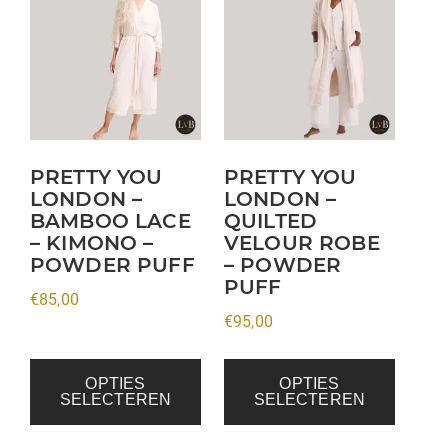
product
product
heeft
heeft
meerdere
meerdere
variaties.
variaties.
Deze
Deze
optie
optie
kan
kan
PRETTY YOU
PRETTY YOU
LONDON –
LONDON –
gekozen
gekozen
BAMBOO LACE
QUILTED
worden
worden
– KIMONO –
VELOUR ROBE
op
op
POWDER PUFF
– POWDER
de
de
PUFF
€
85,00
productpagina
productpagina
€
95,00
OPTIES
OPTIES
SELECTEREN
SELECTEREN