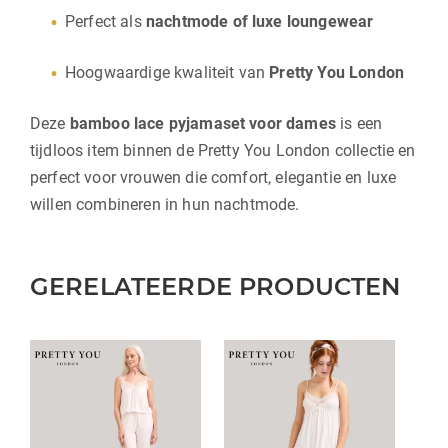
Perfect als
nachtmode of luxe loungewear
Hoogwaardige kwaliteit van
Pretty You London
Deze
bamboo lace pyjamaset voor dames
is een
tijdloos item binnen de Pretty You London collectie en
perfect voor vrouwen die comfort, elegantie en luxe
willen combineren in hun nachtmode.
GERELATEERDE PRODUCTEN
Dit
Dit
product
product
heeft
heeft
meerdere
meerdere