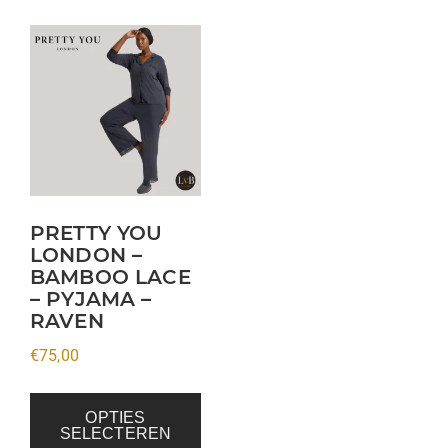
Dit
product
heeft
meerdere
variaties.
Deze
optie
kan
PRETTY YOU
LONDON –
gekozen
BAMBOO LACE
worden
– PYJAMA –
op
RAVEN
de
€
75,00
productpagina
OPTIES
SELECTEREN