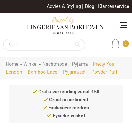
Advies & Styling
|
Blog
|
Klantenservice
0
Home
»
Winkel
»
Nachtmode
»
Pyjama
»
Pretty You
London – Bamboo Lace – Pyjamaset – Powder Puff
Gratis verzending vanaf €50
Groot assortiment
Exclusieve merken
Fysieke winkel