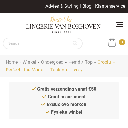
Advies & Styling
|
Blog
|
Klantenservice
0
Home
»
Winkel
»
Ondergoed
»
Hemd / Top
»
Oroblu –
Perfect Line Modal – Tanktop – Ivory
Gratis verzending vanaf €50
Groot assortiment
Exclusieve merken
Fysieke winkel