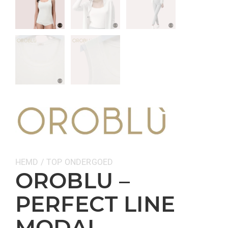
Categorieën:
HEMD / TOP
ONDERGOED
OROBLU –
PERFECT LINE
MODAL –