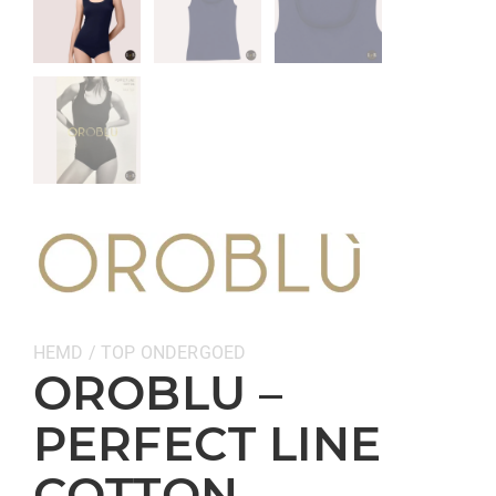
Categorieën:
HEMD / TOP
ONDERGOED
OROBLU –
PERFECT LINE
COTTON –