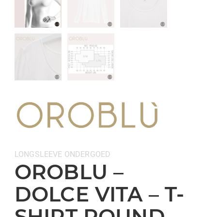
Categorieën:
LONGSLEEVE
ONDERGOED
OROBLU –
DOLCE VITA – T-
SHIRT ROUND