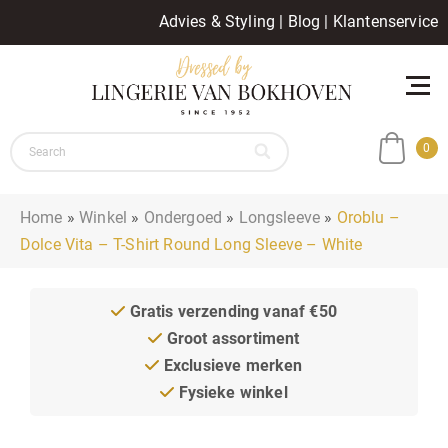
Advies & Styling
|
Blog
|
Klantenservice
0
Home
»
Winkel
»
Ondergoed
»
Longsleeve
»
Oroblu –
Dolce Vita – T-Shirt Round Long Sleeve – White
Gratis verzending vanaf €50
Groot assortiment
Exclusieve merken
Fysieke winkel