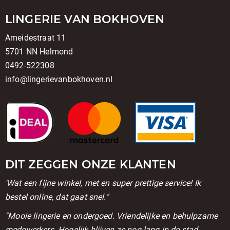
LINGERIE VAN BOKHOVEN
Ameidestraat 11
5701 NN Helmond
0492-522308
info@lingerievanbokhoven.nl
DIT ZEGGEN ONZE KLANTEN
'Wat een fijne winkel, met en super prettige service! Ik
bestel online, dat gaat snel."
''Mooie lingerie en ondergoed. Vriendelijke en behulpzame
medewerkers. Hopelijk blijven ze nog lang in de stad