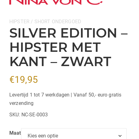
Categorieën:
HIPSTER / SHORT
ONDERGOED
SILVER EDITION –
HIPSTER MET
KANT – ZWART
€
19,95
Levertijd 1 tot 7 werkdagen | Vanaf 50,- euro gratis
verzending
SKU:
NC-SE-0003
Maat