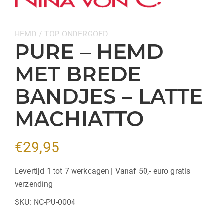
Categorieën:
HEMD / TOP
ONDERGOED
PURE – HEMD
MET BREDE
BANDJES – LATTE
MACHIATTO
€
29,95
Levertijd 1 tot 7 werkdagen | Vanaf 50,- euro gratis
verzending
SKU:
NC-PU-0004