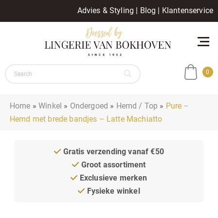
Advies & Styling
|
Blog
|
Klantenservice
0
Home
»
Winkel
»
Ondergoed
»
Hemd / Top
»
Pure –
Hemd met brede bandjes – Latte Machiatto
Gratis verzending vanaf €50
Groot assortiment
Exclusieve merken
Fysieke winkel