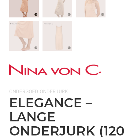
Categorieën:
ONDERGOED
ONDERJURK
ELEGANCE –
LANGE
ONDERJURK (120