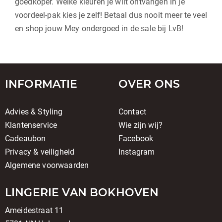
goedkoper. Welke kleuren je wilt ontvangen in je
voordeel-pak kies je zelf! Betaal dus nooit meer te veel
en shop jouw Mey ondergoed in de sale bij LvB!
INFORMATIE
OVER ONS
Advies & Styling
Contact
Klantenservice
Wie zijn wij?
Cadeaubon
Facebook
Privacy & veiligheid
Instagram
Algemene voorwaarden
LINGERIE VAN BOKHOVEN
Ameidestraat 11