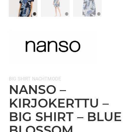
Categorieën:
BIG SHIRT
NACHTMODE
NANSO –
KIRJOKERTTU –
BIG SHIRT – BLUE
BLOSSOM