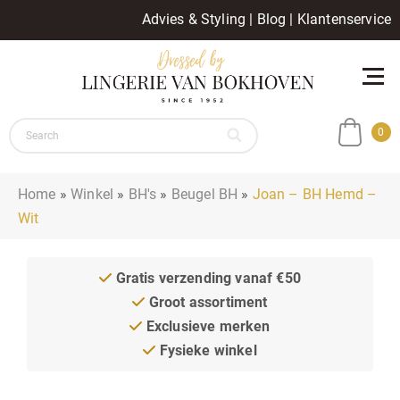
Advies & Styling
|
Blog
|
Klantenservice
0
Home
»
Winkel
»
BH's
»
Beugel BH
»
Joan – BH Hemd –
Wit
Gratis verzending vanaf €50
Groot assortiment
Exclusieve merken
Fysieke winkel