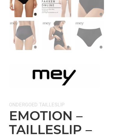
Categorieën:
ONDERGOED
TAILLESLIP
EMOTION –
TAILLESLIP –