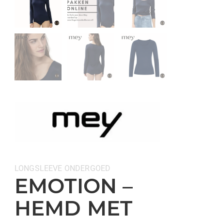
Categorieën:
LONGSLEEVE
ONDERGOED
EMOTION –
HEMD MET