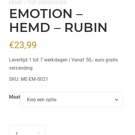
Categorieën:
HEMD / TOP
ONDERGOED
EMOTION –
HEMD – RUBIN
€
23,99
Levertijd 1 tot 7 werkdagen | Vanaf 50,- euro gratis
verzending
SKU:
ME-EM-0021
Maat
Hoeveelheid