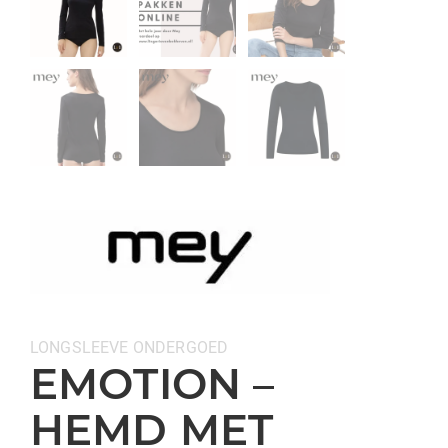
Categorieën:
LONGSLEEVE
ONDERGOED
EMOTION –
HEMD MET