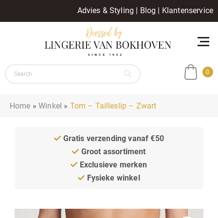
Advies & Styling
|
Blog
|
Klantenservice
0
Home
»
Winkel
»
Tom – Tailleslip – Zwart
Gratis verzending vanaf €50
Groot assortiment
Exclusieve merken
Fysieke winkel