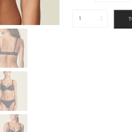
Hoeveelheid
T