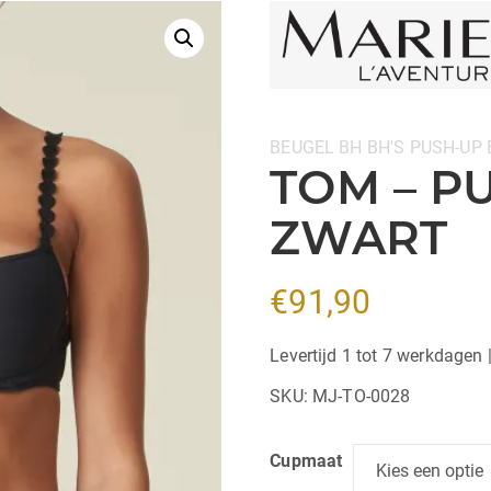
Categorieën:
BEUGEL BH
BH'S
PUSH-UP 
TOM – P
ZWART
€
91,90
Levertijd 1 tot 7 werkdagen 
SKU:
MJ-TO-0028
Cupmaat