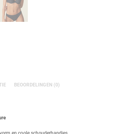
TIE
BEOORDELINGEN (0)
ure
vorm en coole schouderbandjes.