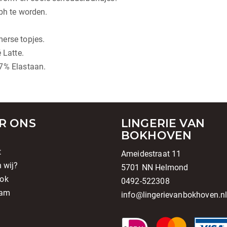
bh te worden.
erse topjes.
 Latte.
 7% Elastaan.
R ONS
LINGERIE VAN
BOKHOVEN
t
Ameidestraat 11
n wij?
5701 NN Helmond
ok
0492-522308
ram
info@lingerievanbokhoven.n