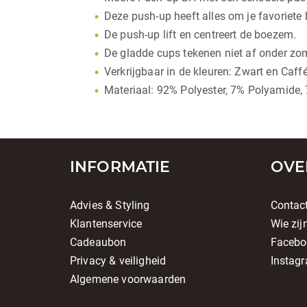
Deze push-up heeft alles om je favoriete 
De push-up lift en centreert de boezem.
De gladde cups tekenen niet af onder zom
Verkrijgbaar in de kleuren: Zwart en Caffé
Materiaal: 92% Polyester, 7% Polyamide,
INFORMATIE
OVE
Advies & Styling
Contac
Klantenservice
Wie zij
Cadeaubon
Facebo
Privacy & veiligheid
Instag
Algemene voorwaarden