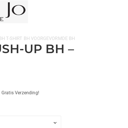
BH
T-SHIRT BH
VOORGEVORMDE BH
USH-UP BH –
| Gratis Verzending!