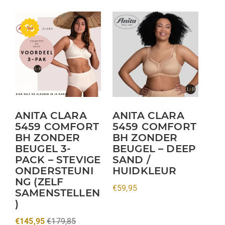
Dit
product
heeft
meerdere
variaties.
Deze
optie
kan
ANITA CLARA
ANITA CLARA
5459 COMFORT
5459 COMFORT
gekozen
BH ZONDER
BH ZONDER
worden
BEUGEL 3-
BEUGEL – DEEP
op
PACK – STEVIGE
SAND /
de
ONDERSTEUNI
HUIDKLEUR
productpagina
NG (ZELF
€
59,95
SAMENSTELLEN
)
€
145,95
€
179,85