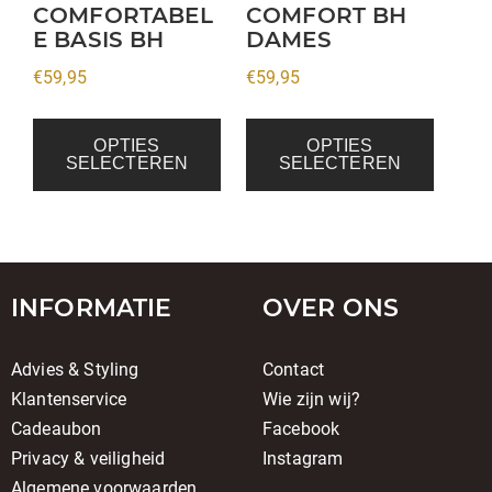
op
op
COMFORTABEL
COMFORT BH
de
de
E BASIS BH
DAMES
productpagina
productpagina
€
59,95
€
59,95
OPTIES
OPTIES
SELECTEREN
SELECTEREN
INFORMATIE
OVER ONS
Advies & Styling
Contact
Klantenservice
Wie zijn wij?
Cadeaubon
Facebook
Privacy & veiligheid
Instagram
Algemene voorwaarden