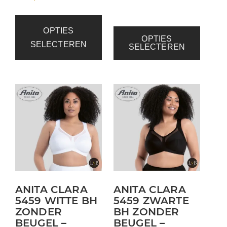
OPTIES
OPTIES
SELECTEREN
SELECTEREN
Dit
Dit
product
product
heeft
heeft
meerdere
meerdere
variaties.
variaties.
Deze
Deze
optie
optie
kan
kan
ANITA CLARA
ANITA CLARA
5459 WITTE BH
5459 ZWARTE
gekozen
gekozen
ZONDER
BH ZONDER
worden
worden
BEUGEL –
BEUGEL –