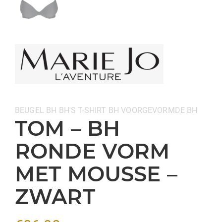
Categorieën:
BEUGEL BH
BH'S
T-SHIRT BH
VOORGEVORMDE BH
TOM – BH
RONDE VORM
MET MOUSSE –
ZWART