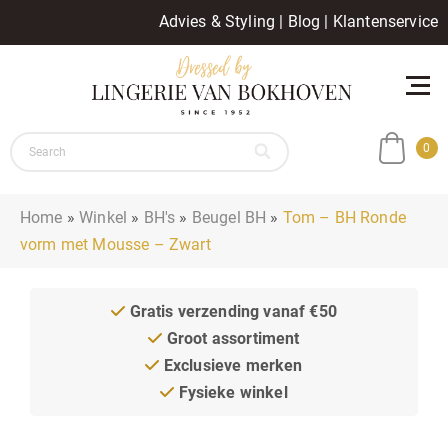
Advies & Styling
|
Blog
|
Klantenservice
0
Home
»
Winkel
»
BH's
»
Beugel BH
»
Tom – BH Ronde
vorm met Mousse – Zwart
Gratis verzending vanaf €50
Groot assortiment
Exclusieve merken
Fysieke winkel