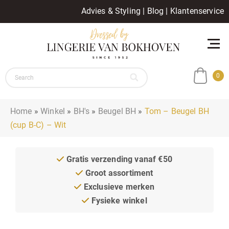
Advies & Styling
|
Blog
|
Klantenservice
0
Home
»
Winkel
»
BH's
»
Beugel BH
»
Tom – Beugel BH
(cup B-C) – Wit
Gratis verzending vanaf €50
Groot assortiment
Exclusieve merken
Fysieke winkel