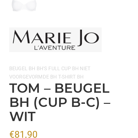
Categorieën:
BEUGEL BH
BH'S
FULL CUP BH
NIET
VOORGEVORMDE BH
T-SHIRT BH
TOM – BEUGEL
BH (CUP B-C) –
WIT
€
81,90