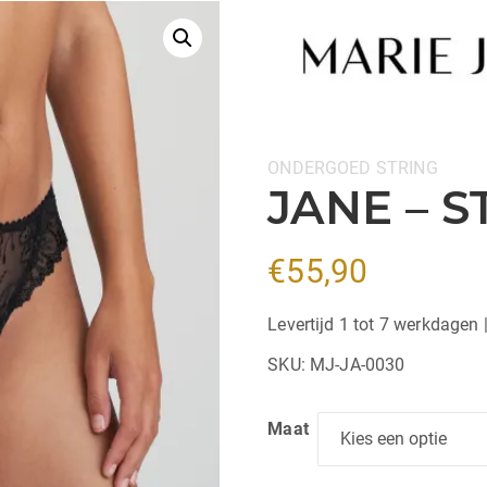
Categorieën:
ONDERGOED
STRING
JANE – S
€
55,90
Levertijd 1 tot 7 werkdagen 
SKU:
MJ-JA-0030
Maat