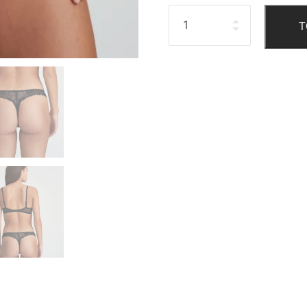
Hoeveelheid
T