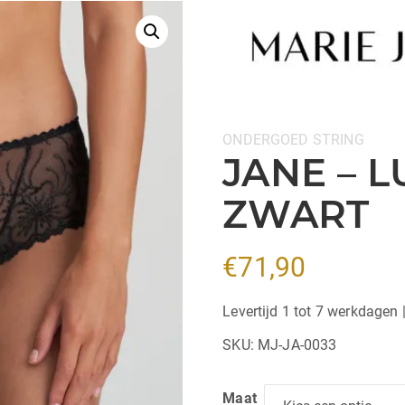
Categorieën:
ONDERGOED
STRING
JANE – L
ZWART
€
71,90
Levertijd 1 tot 7 werkdagen 
SKU:
MJ-JA-0033
Maat