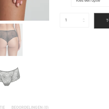
Hoeveelheid
T
TIE
BEOORDELINGEN (0)