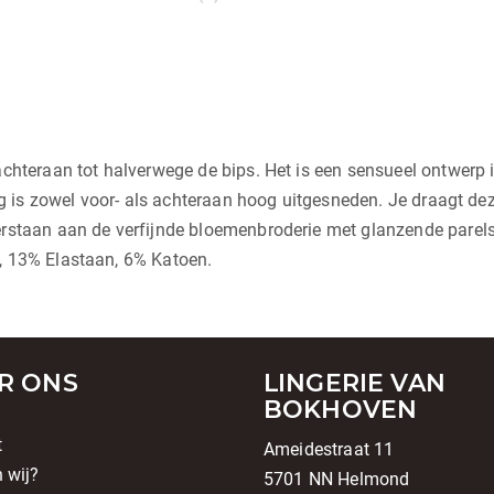
chteraan tot halverwege de bips. Het is een sensueel ontwerp i
ing is zowel voor- als achteraan hoog uitgesneden. Je draagt dez
erstaan aan de verfijnde bloemenbroderie met glanzende parel
, 13% Elastaan, 6% Katoen.
R ONS
LINGERIE VAN
BOKHOVEN
t
Ameidestraat 11
n wij?
5701 NN Helmond