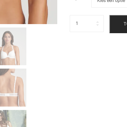
Hoeveelheid
T