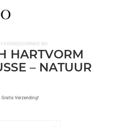
H
VOORGEVORMDE BH
BH HARTVORM
SSE – NATUUR
| Gratis Verzending!