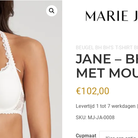
Categorieën:
BEUGEL BH
BH'S
T-SHIRT B
JANE – 
MET MOU
€
102,00
Levertijd 1 tot 7 werkdagen 
SKU:
MJ-JA-0008
Cupmaat