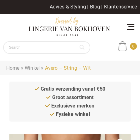
Advies & Styling
|
Blog
|
Klantenservice
0
Home
»
Winkel
»
Avero – String – Wit
Gratis verzending vanaf €50
Groot assortiment
Exclusieve merken
Fysieke winkel