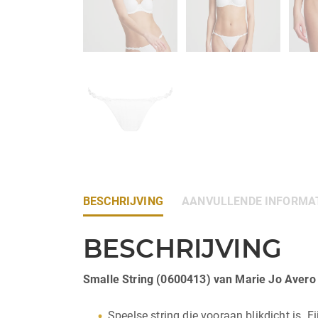
BESCHRIJVING
AANVULLENDE INFORMA
BESCHRIJVING
Smalle String (0600413) van Marie Jo Avero
Speelse string die vooraan blikdicht is. F