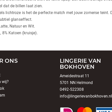
l dat de billen laat zien.
eels lichtroze is het de perfecte match met jouw zomerse teint
ubtiel glanseffect.
Latte, Natuur en Wit.
 8% Katoen (kruisje).
R ONS
LINGERIE VAN
BOKHOVEN
t
Ameidestraat 11
n wij?
5701 NN Helmond
ok
0492-522308
ram
info@lingerievanbokhoven.n