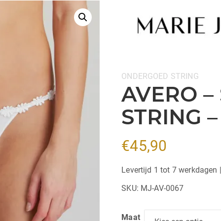
Categorieën:
ONDERGOED
STRING
AVERO –
STRING –
€
45,90
Levertijd 1 tot 7 werkdagen 
SKU:
MJ-AV-0067
Maat