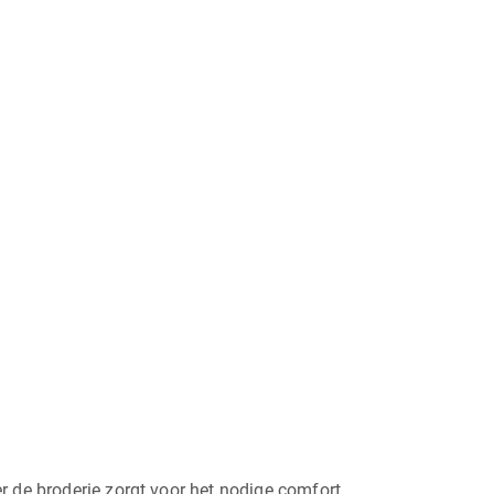
er de broderie zorgt voor het nodige comfort.