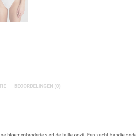
TIE
BEOORDELINGEN (0)
ijne bloemenbroderie siert de taille opzij. Een zacht bandje ond