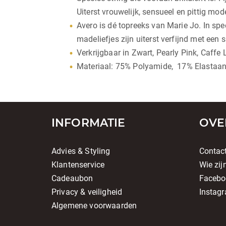
Uiterst vrouwelijk, sensueel en pittig mode
Avero is dé topreeks van Marie Jo. In sp
madeliefjes zijn uiterst verfijnd met een s
Verkrijgbaar in Zwart, Pearly Pink, Caffe 
Materiaal: 75% Polyamide, 17% Elastaan,
INFORMATIE
OVE
Advies & Styling
Contac
Klantenservice
Wie zij
Cadeaubon
Facebo
Privacy & veiligheid
Instag
Algemene voorwaarden