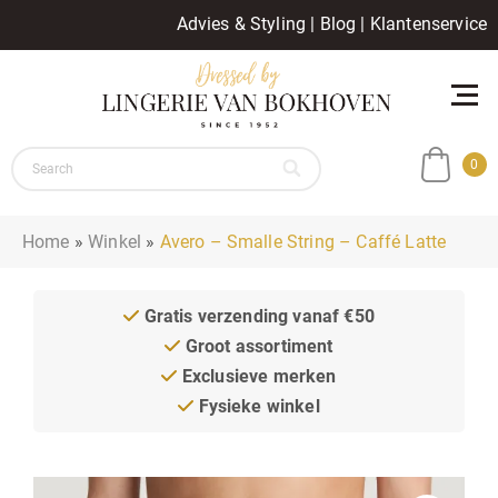
Advies & Styling
|
Blog
|
Klantenservice
0
Home
»
Winkel
»
Avero – Smalle String – Caffé Latte
Gratis verzending vanaf €50
Groot assortiment
Exclusieve merken
Fysieke winkel