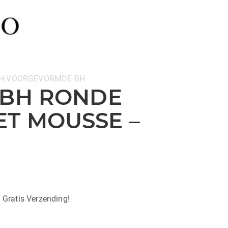
H
VOORGEVORMDE BH
 BH RONDE
T MOUSSE –
| Gratis Verzending!