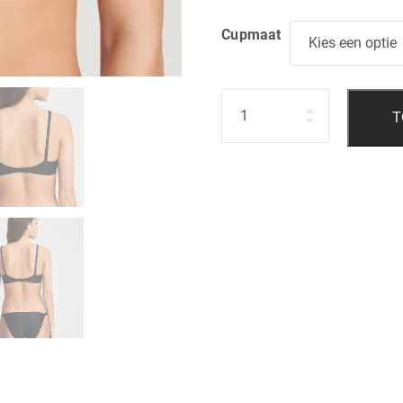
Cupmaat
Hoeveelheid
T