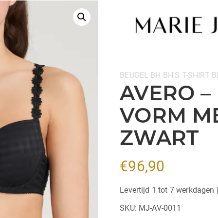
Categorieën:
BEUGEL BH
BH'S
T-SHIRT B
AVERO –
VORM ME
ZWART
€
96,90
Levertijd 1 tot 7 werkdagen 
SKU:
MJ-AV-0011