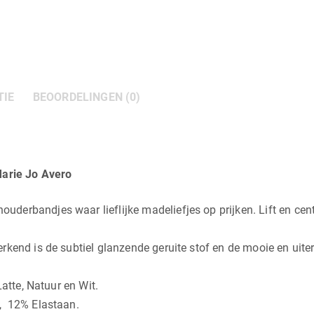
TIE
BEOORDELINGEN (0)
arie Jo Avero
erbandjes waar lieflijke madeliefjes op prijken. Lift en cent
kend is de subtiel glanzende geruite stof en de mooie en uiter
Latte, Natuur en Wit.
, 12% Elastaan.