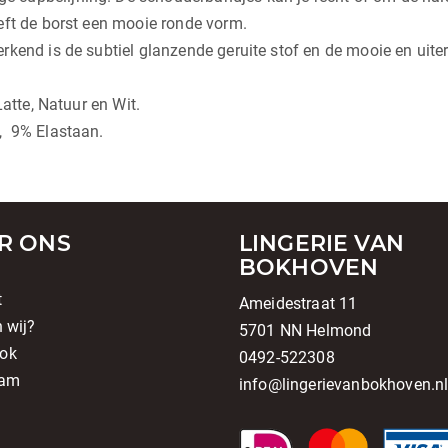
eft de borst een mooie ronde vorm.
kend is de subtiel glanzende geruite stof en de mooie en uiter
Latte, Natuur en Wit.
, 9% Elastaan.
R ONS
LINGERIE VAN
BOKHOVEN
t
Ameidestraat 11
n wij?
5701 NN Helmond
ok
0492-522308
ram
info@lingerievanbokhoven.n