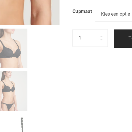
Cupmaat
Hoeveelheid
T