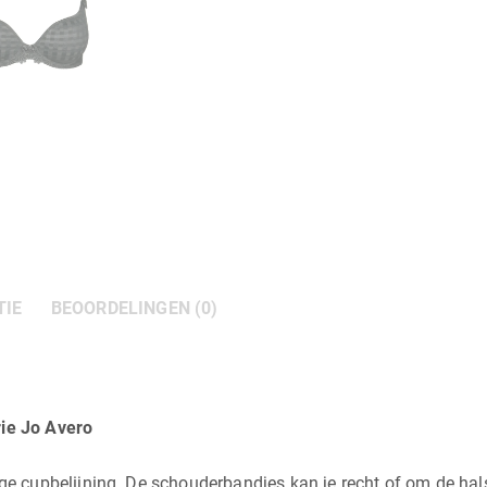
TIE
BEOORDELINGEN (0)
ie Jo Avero
cupbelijning. De schouderbandjes kan je recht of om de hals