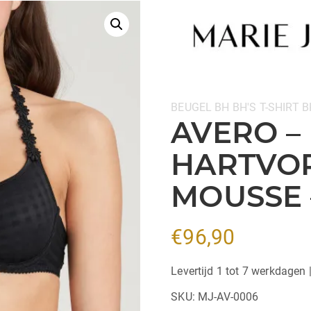
Categorieën:
BEUGEL BH
BH'S
T-SHIRT B
AVERO –
HARTVO
MOUSSE 
€
96,90
Levertijd 1 tot 7 werkdagen 
SKU:
MJ-AV-0006