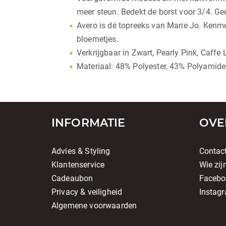
meer steun. Bedekt de borst voor 3/4. Ge
Avero is dé topreeks van Marie Jo. Kenmer
bloemetjes.
Verkrijgbaar in Zwart, Pearly Pink, Caffe 
Materiaal: 48% Polyester, 43% Polyamide
INFORMATIE
OVE
Advies & Styling
Contac
Klantenservice
Wie zij
Cadeaubon
Facebo
Privacy & veiligheid
Instag
Algemene voorwaarden