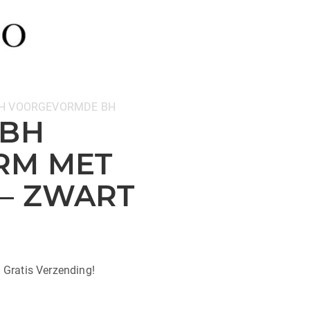
H
VOORGEVORMDE BH
 BH
RM MET
– ZWART
| Gratis Verzending!