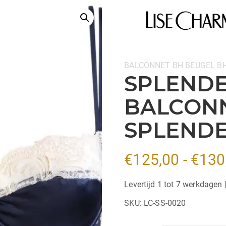
Categorieën:
BALCONNET BH
BEUGEL B
SPLENDE
BALCONN
SPLEND
€
125,00
-
€
130
Levertijd 1 tot 7 werkdagen 
SKU:
LC-SS-0020