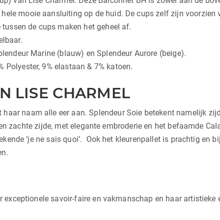
 cup) van Lise Charmel. Deze Balconnet BH is zowel aan de bov
ele mooie aansluiting op de huid. De cups zelf zijn voorzien v
je tussen de cups maken het geheel af.
elbaar.
Splendeur Marine (blauw) en Splendeur Aurore (beige).
% Polyester, 9% elastaan & 7% katoen.
N LISE CHARMEL
haar naam alle eer aan. Splendeur Soie betekent namelijk zijde
e en zachte zijde, met elegante embroderie en het befaamde Cala
kende ‘je ne sais quoi’. Ook het kleurenpallet is prachtig en b
en.
 exceptionele savoir-faire en vakmanschap en haar artistieke 