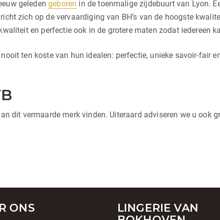
 eeuw geleden
geboren
in de toenmalige zijdebuurt van Lyon. 
 richt zich op de vervaardiging van BH’s van de hoogste kwali
kwaliteit en perfectie ook in de grotere maten zodat iedereen k
ooit ten koste van hun idealen: perfectie, unieke savoir-fair e
VB
 van dit vermaarde merk vinden. Uiteraard adviseren we u ook g
R ONS
LINGERIE VAN
BOKHOVEN