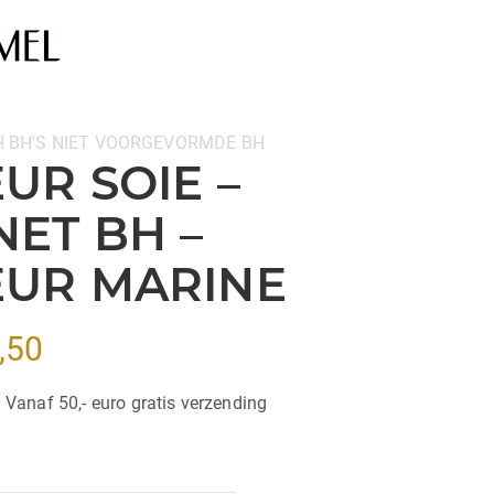
H
BH'S
NIET VOORGEVORMDE BH
UR SOIE –
ET BH –
EUR MARINE
Prijsklasse:
,50
€125,00
| Vanaf 50,- euro gratis verzending
tot