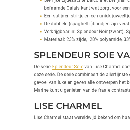
Sierlijke zijdezachte Balconnet BH (half
befaamde Calais kant wat zorgt voor een h
Een satijnen strikje en een uniek juweelt
De dubbele (spaghetti-)bandjes zijn verst
Verkrijgbaar in: Splendeur Noir (zwart), 
Materiaal: 23% zijde, 28% polyamide, 33
SPLENDEUR SOIE VA
De serie
Splendeur Soie
van Lise Charmel doet 
deze serie. De serie combineert de allerfijnst
gevoel van luxe en geven alle ontwerpen het be
Marine kunt u genieten van de fraaie contrast
LISE CHARMEL
Lise Charmel staat wereldwijd bekend om haar