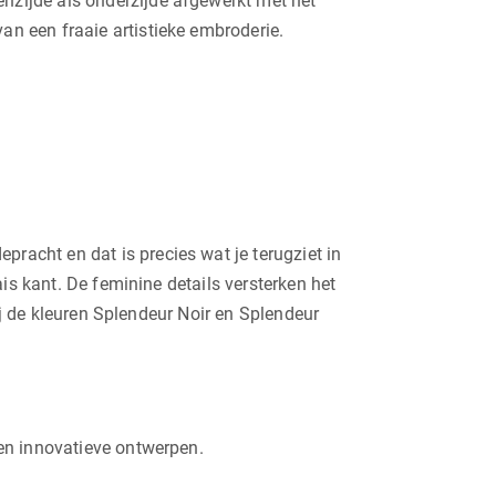
enzijde als onderzijde afgewerkt met het
an een fraaie artistieke embroderie.
pracht en dat is precies wat je terugziet in
is kant. De feminine details versterken het
ij de kleuren Splendeur Noir en Splendeur
en innovatieve ontwerpen.