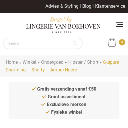
Advies & Styling
|
Blog
|
Klantenservice
0
Home
»
Winkel
»
Ondergoed
»
Hipster / Short
»
Guipure
Charming – Shorty – Ambre Nacre
Gratis verzending vanaf €50
Groot assortiment
Exclusieve merken
Fysieke winkel