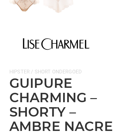
Categorieën:
HIPSTER / SHORT
ONDERGOED
GUIPURE
CHARMING –
SHORTY –
AMBRE NACRE