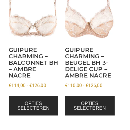
product
product
heeft
heeft
meerdere
meerdere
variaties.
variaties.
Deze
Deze
optie
optie
kan
kan
GUIPURE
GUIPURE
CHARMING –
CHARMING –
gekozen
gekozen
BALCONNET BH
BEUGEL BH 3-
worden
worden
– AMBRE
DELIGE CUP –
op
op
NACRE
AMBRE NACRE
de
de
Prijsklasse:
Prijsklasse:
€
114,00
-
€
126,00
€
110,00
-
€
126,00
productpagina
productpagina
€114,00
€110,00
tot
tot
OPTIES
OPTIES
SELECTEREN
SELECTEREN
€126,00
€126,00