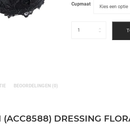
Cupmaat
Hoeveelheid
T
TIE
BEOORDELINGEN (0)
ACC8588) DRESSING FLORA