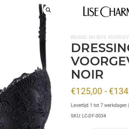
Categorieën:
BEUGEL BH
BH'S
VOORGEV
DRESSIN
VOORGE
NOIR
€
125,00
-
€
134
Levertijd 1 tot 7 werkdagen 
SKU:
LC-DF-0034