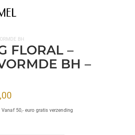
ORMDE BH
G FLORAL –
VORMDE BH –
Prijsklasse:
,00
€125,00
| Vanaf 50,- euro gratis verzending
tot