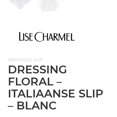
Categorieën:
ONDERGOED
SLIP
DRESSING
FLORAL –
ITALIAANSE SLIP
– BLANC