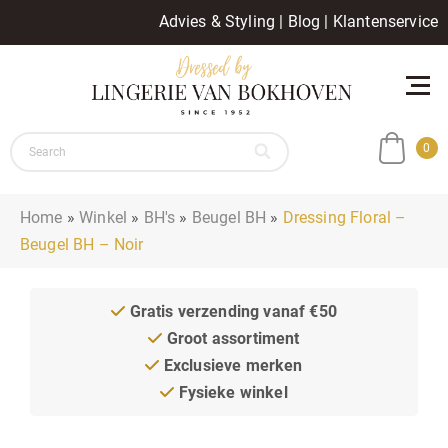
Advies & Styling
|
Blog
|
Klantenservice
0
Home
»
Winkel
»
BH's
»
Beugel BH
»
Dressing Floral –
Beugel BH – Noir
Gratis verzending vanaf €50
Groot assortiment
Exclusieve merken
Fysieke winkel