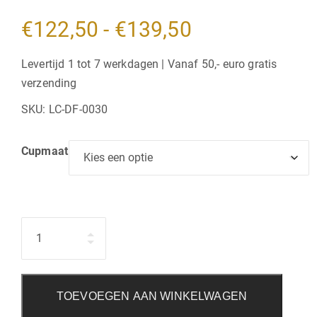
Prijsklasse:
€
122,50
-
€
139,50
€122,50
Levertijd 1 tot 7 werkdagen | Vanaf 50,- euro gratis
verzending
tot
SKU:
LC-DF-0030
€139,50
Cupmaat
Hoeveelheid
TOEVOEGEN AAN WINKELWAGEN