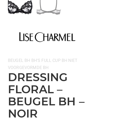
Categorieën:
BEUGEL BH
BH'S
FULL CUP BH
NIET
VOORGEVORMDE BH
DRESSING
FLORAL –
BEUGEL BH –
NOIR