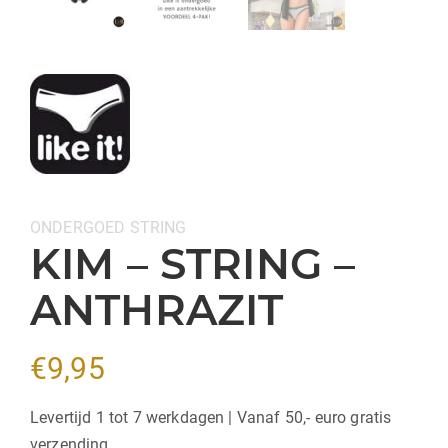
Categorieën:
ONDERGOED
STRING
KIM – STRING –
ANTHRAZIT
€
9,95
Levertijd 1 tot 7 werkdagen | Vanaf 50,- euro gratis
verzending