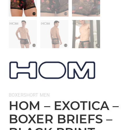
Categorieën:
BOXERSHORT
MEN
HOM – EXOTICA –
BOXER BRIEFS –