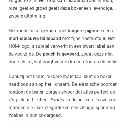
vulgair te zijn. Het tropische bladerpatroon in rood,
roze, geel en groen geeft deze boxer een levendige,
zwoele uitstraling.
Het model is uitgevoerd met
langere pijpen
en een
marineblauwe tailleband
met fijne ribstructuur. Het
HOM-logo is subtiel verwerkt in een zwart label aan
de voorzijde. De
pouch is gevoerd
, zodat deze niet
doorschijnt, wat zorgt voor extra comfort en discretie.
Dankzij het lichte, rekbare materiaal sluit de boxer
naadloos aan op het lichaam. De elastische boorden
rondom de benen zorgen ervoor dat alles perfect op
z’n plek blijft zitten.
Exotica
is de perfecte keuze voor
mannen die luxe, elegantie én een vleugje spanning
zoeken in hun ondergoed.