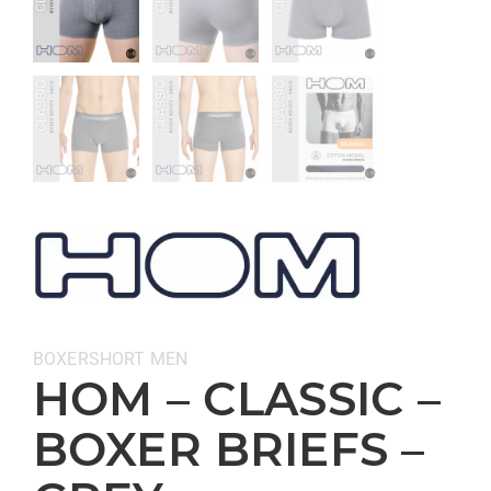
Categorieën:
BOXERSHORT
MEN
HOM – CLASSIC –
BOXER BRIEFS –