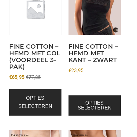
heeft
meerdere
variaties.
Deze
optie
kan
FINE COTTON –
FINE COTTON –
HEMD MET COL
HEMD MET
gekozen
(VOORDEEL 3-
KANT – ZWART
worden
PAK)
op
€
23,95
€
65,95
€
77,85
de
productpagina
OPTIES
OPTIES
SELECTEREN
SELECTEREN
Dit
Dit