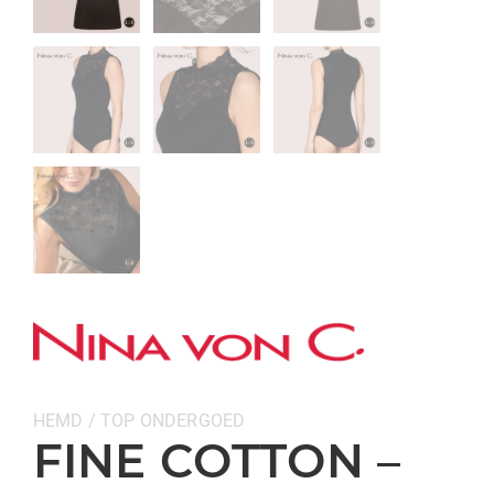
Categorieën:
HEMD / TOP
ONDERGOED
FINE COTTON –