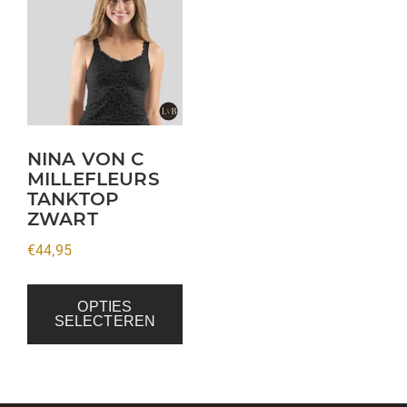
product
heeft
meerdere
variaties.
Deze
optie
kan
NINA VON C
MILLEFLEURS
gekozen
TANKTOP
worden
ZWART
op
€
44,95
de
productpagina
OPTIES
SELECTEREN