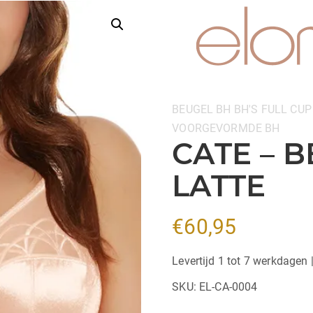
Categorieën:
BEUGEL BH
BH'S
FULL CUP
VOORGEVORMDE BH
CATE – B
LATTE
€
60,95
Levertijd 1 tot 7 werkdagen 
SKU:
EL-CA-0004