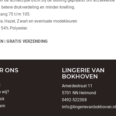
aan de achterzijde dicht bij de sluiting geplaatst om afzakken
n betere drukverdeling en minder knelling.
vang 75 t/m 105.
tte, Hazel, Zwart en eventuele modekleuren
 54% Polyester.
N | GRATIS VERZENDING
R ONS
LINGERIE VAN
BOKHOVEN
t
Ameidestraat 11
n wij?
5701 NN Helmond
ok
0492-522308
ram
info@lingerievanbokhoven.n