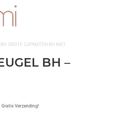
 BH
GROTE CUPMATEN BH
NIET
EUGEL BH –
| Gratis Verzending!