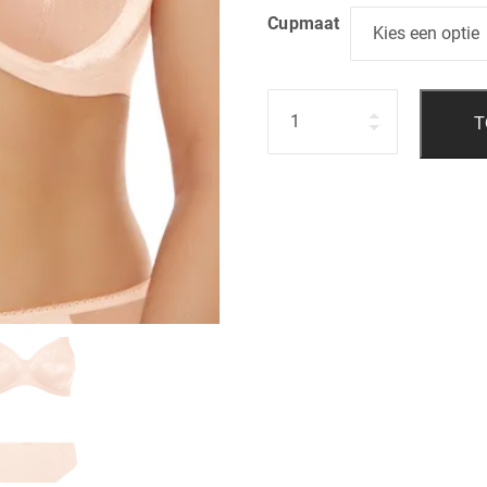
Cupmaat
Hoeveelheid
T