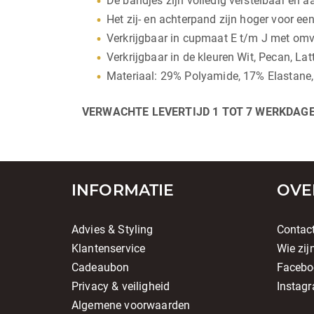
De bandjes zijn volledig verstelbaar en 
Het zij- en achterpand zijn hoger voor ee
Verkrijgbaar in cupmaat E t/m J met om
Verkrijgbaar in de kleuren Wit, Pecan, La
Materiaal: 29% Polyamide, 17% Elastane,
VERWACHTE LEVERTIJD 1 TOT 7 WERKDAGE
INFORMATIE
OVE
Advies & Styling
Contac
Klantenservice
Wie zij
Cadeaubon
Facebo
Privacy & veiligheid
Instag
Algemene voorwaarden