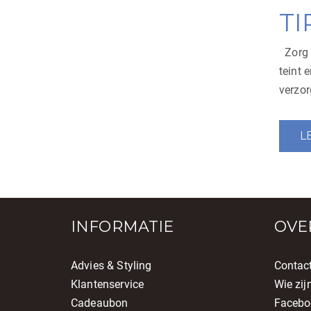
op
TI
Zorg g
teint 
verzor
L
INFORMATIE
OVE
Advies & Styling
Contac
Klantenservice
Wie zij
Cadeaubon
Facebo