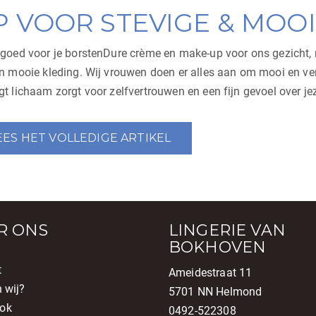
P VOOR STEVIGE & MOO
oed voor je borstenDure crème en make-up voor ons gezicht, m
en mooie kleding. Wij vrouwen doen er alles aan om mooi en v
gt lichaam zorgt voor zelfvertrouwen en een fijn gevoel over j
EES HET VOLLEDIGE ARTIKEL
R ONS
LINGERIE VAN
BOKHOVEN
t
Ameidestraat 11
n wij?
5701 NN Helmond
ok
0492-522308