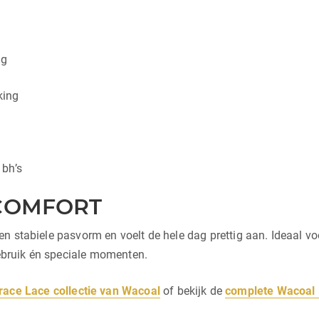
ng
king
 bh’s
COMFORT
n stabiele pasvorm en voelt de hele dag prettig aan. Ideaal vo
gebruik én speciale momenten.
ace Lace collectie van Wacoal
of bekijk de
complete Wacoal l