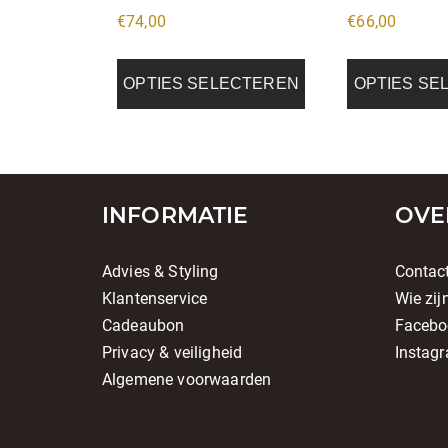
de
de
€
74,00
€
66,00
productpagina
productpagin
OPTIES SELECTEREN
OPTIES SE
INFORMATIE
OVE
Advies & Styling
Contac
Klantenservice
Wie zij
Cadeaubon
Facebo
Privacy & veiligheid
Instag
Algemene voorwaarden