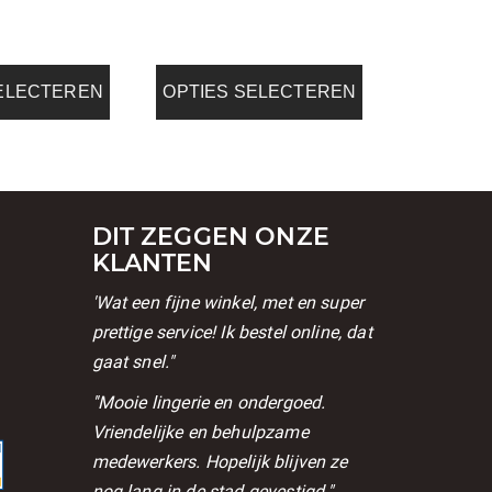
de
na
productpagina
SELECTEREN
OPTIES SELECTEREN
DIT ZEGGEN ONZE
KLANTEN
'Wat een fijne winkel, met en super
prettige service! Ik bestel online, dat
gaat snel."
l
''Mooie lingerie en ondergoed.
Vriendelijke en behulpzame
medewerkers. Hopelijk blijven ze
nog lang in de stad gevestigd."