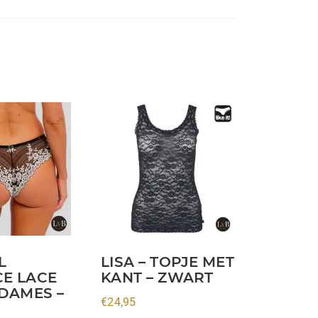
Dit
product
heeft
meerdere
variaties.
Deze
optie
kan
L
LISA – TOPJE MET
gekozen
E LACE
KANT – ZWART
worden
 DAMES –
€
24,95
op