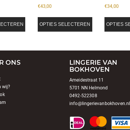
de
de
€
43,00
€
34,00
a
productpagina
productpagi
LECTEREN
OPTIES SELECTEREN
OPTIES 
R ONS
LINGERIE VAN
BOKHOVEN
t
Ameidestraat 11
n wij?
5701 NN Helmond
ok
0492-522308
ram
info@lingerievanbokhoven.n