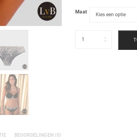
Maat
Hoeveelheid
T
TIE
BEOORDELINGEN (0)