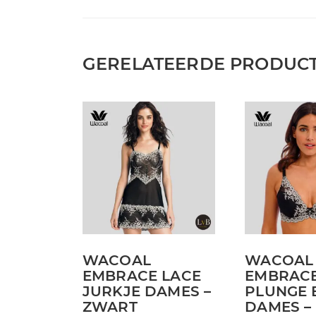
GERELATEERDE PRODUC
Dit
Dit
product
product
heeft
heeft
meerdere
meerdere
variaties.
variaties.
Deze
Deze
optie
optie
kan
kan
WACOAL
WACOAL
gekozen
gekozen
EMBRACE LACE
EMBRACE
worden
worden
JURKJE DAMES –
PLUNGE 
op
op
ZWART
DAMES –