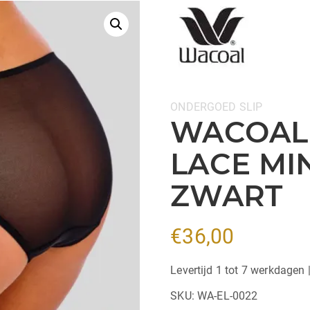
Categorieën:
ONDERGOED
SLIP
WACOAL
LACE MIN
ZWART
€
36,00
Levertijd 1 tot 7 werkdagen 
SKU:
WA-EL-0022