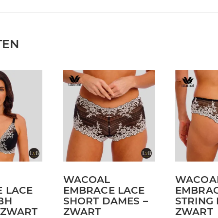
TEN
Dit
Dit
product
product
heeft
heeft
meerdere
meerdere
variaties.
variaties.
Deze
Deze
optie
optie
kan
kan
WACOAL
WACOA
gekozen
gekozen
 LACE
EMBRACE LACE
EMBRAC
worden
worden
BH
SHORT DAMES –
STRING
op
op
 ZWART
ZWART
ZWART