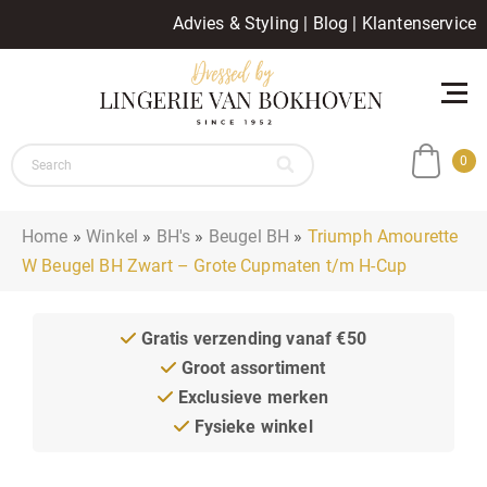
Advies & Styling
|
Blog
|
Klantenservice
0
Home
»
Winkel
»
BH's
»
Beugel BH
»
Triumph Amourette
W Beugel BH Zwart – Grote Cupmaten t/m H-Cup
Gratis verzending vanaf €50
Groot assortiment
Exclusieve merken
Fysieke winkel