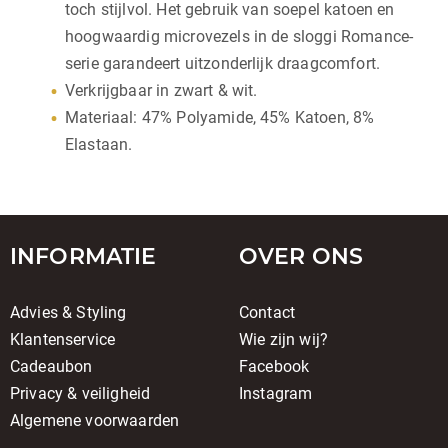
toch stijlvol. Het gebruik van soepel katoen en
hoogwaardig microvezels in de sloggi Romance-
serie garandeert uitzonderlijk draagcomfort.
Verkrijgbaar in zwart & wit.
Materiaal:
47% Polyamide, 45% Katoen, 8%
Elastaan.
INFORMATIE
OVER ONS
Advies & Styling
Contact
Klantenservice
Wie zijn wij?
Cadeaubon
Facebook
Privacy & veiligheid
Instagram
Algemene voorwaarden