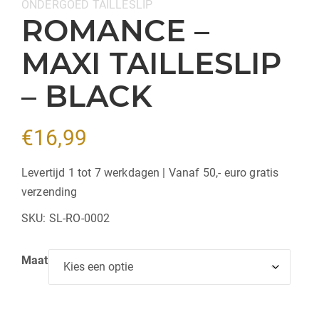
Categorieën:
ONDERGOED
TAILLESLIP
ROMANCE –
MAXI TAILLESLIP
– BLACK
€
16,99
Levertijd 1 tot 7 werkdagen | Vanaf 50,- euro gratis
verzending
SKU:
SL-RO-0002
Maat