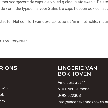
 met voorgevormde cups die volledig glad is afgewerkt. De s
onde vorm die typisch is voor Satin. De cups hebben ook een sub
tseller. Het comfort van deze collectie zit ‘m in het lichte, maa
.
 16% Polyester.
R ONS
LINGERIE VAN
BOKHOVEN
t
Ameidestraat 11
n wij?
5701 NN Helmond
ok
0492-522308
ram
info@lingerievanbokhoven.n