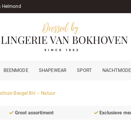
in Helmond
BEENMODE
SHAPEWEAR
SPORT
NACHTMOD
adloze Beugel BH – Natuur
Groot assortiment
Exclusieve me