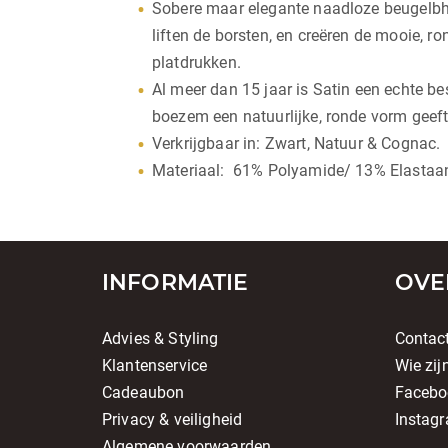
Sobere maar elegante naadloze beugelbh
liften de borsten, en creëren de mooie, r
platdrukken.
Al meer dan 15 jaar is Satin een echte bes
boezem een natuurlijke, ronde vorm geeft
Verkrijgbaar in: Zwart, Natuur & Cognac.
Materiaal: 61% Polyamide/ 13% Elastaan
INFORMATIE
OVE
Advies & Styling
Contac
Klantenservice
Wie zij
Cadeaubon
Facebo
Privacy & veiligheid
Instag
Algemene voorwaarden