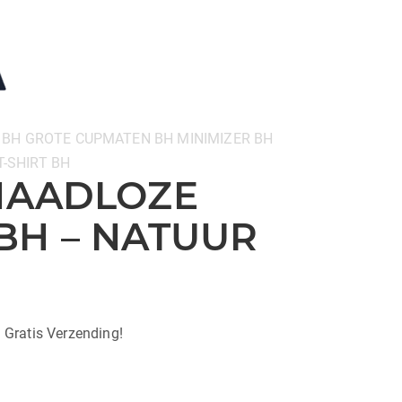
 BH
GROTE CUPMATEN BH
MINIMIZER BH
T-SHIRT BH
 NAADLOZE
BH – NATUUR
| Gratis Verzending!