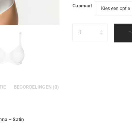
Cupmaat
Hoeveelheid
T
TIE
BEOORDELINGEN (0)
nna – Satin