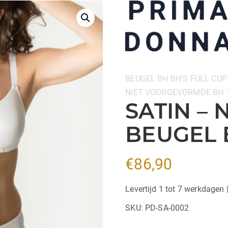
Categorieën:
BEUGEL BH
BH'S
FULL CUP
NIET VOORGEVORMDE BH
SATIN –
BEUGEL 
€
86,90
Levertijd 1 tot 7 werkdagen 
SKU:
PD-SA-0002