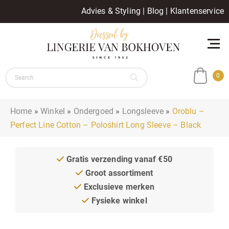
Advies & Styling
|
Blog
|
Klantenservice
0
Home
»
Winkel
»
Ondergoed
»
Longsleeve
»
Oroblu –
Perfect Line Cotton – Poloshirt Long Sleeve – Black
Gratis verzending vanaf €50
Groot assortiment
Exclusieve merken
Fysieke winkel