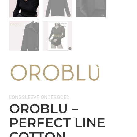
Categorieën:
LONGSLEEVE
ONDERGOED
OROBLU –
PERFECT LINE
COTTON –