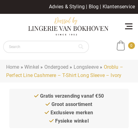
Advies & Styling
|
Blog
|
Klantenservice
0
Home
»
Winkel
»
Ondergoed
»
Longsleeve
»
Oroblu –
Perfect Line Cashmere – T-Shirt Long Sleeve – Ivory
Gratis verzending vanaf €50
Groot assortiment
Exclusieve merken
Fysieke winkel