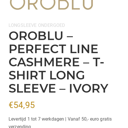
Categorieën:
LONGSLEEVE
ONDERGOED
OROBLU –
PERFECT LINE
CASHMERE – T-
SHIRT LONG
SLEEVE – IVORY
€
54,95
Levertijd 1 tot 7 werkdagen | Vanaf 50,- euro gratis
verzending